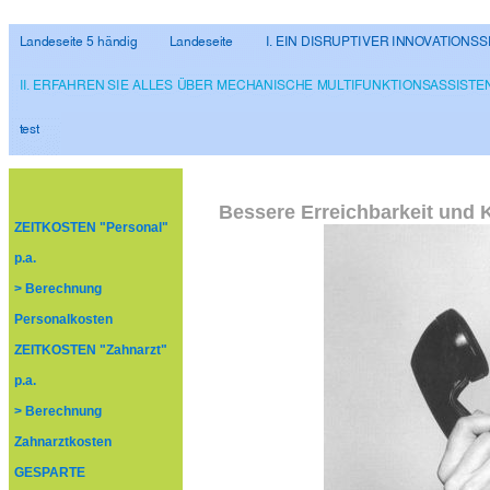
Bessere Erreichbarkeit und 
ZEITKOSTEN "Personal"
p.a.
> Berechnung
Personalkosten
ZEITKOSTEN "Zahnarzt"
p.a.
> Berechnung
Zahnarztkosten
GESPARTE